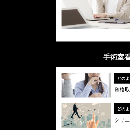
手術室
どのよ
資格取
どのよ
クリニ