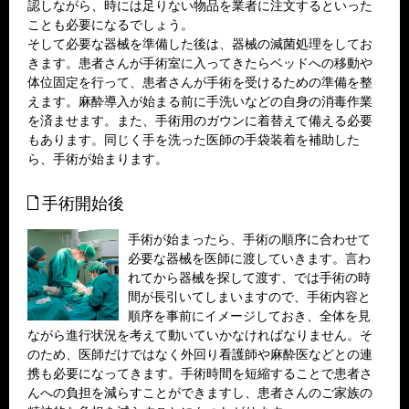
認しながら、時には足りない物品を業者に注文するといった
ことも必要になるでしょう。
そして必要な器械を準備した後は、器械の減菌処理をしてお
きます。患者さんが手術室に入ってきたらベッドへの移動や
体位固定を行って、患者さんが手術を受けるための準備を整
えます。麻酔導入が始まる前に手洗いなどの自身の消毒作業
を済ませます。また、手術用のガウンに着替えて備える必要
もあります。同じく手を洗った医師の手袋装着を補助した
ら、手術が始まります。
手術開始後
手術が始まったら、手術の順序に合わせて
必要な器械を医師に渡していきます。言わ
れてから器械を探して渡す、では手術の時
間が長引いてしまいますので、手術内容と
順序を事前にイメージしておき、全体を見
ながら進行状況を考えて動いていかなければなりません。そ
のため、医師だけではなく外回り看護師や麻酔医などとの連
携も必要になってきます。手術時間を短縮することで患者さ
んへの負担を減らすことができますし、患者さんのご家族の