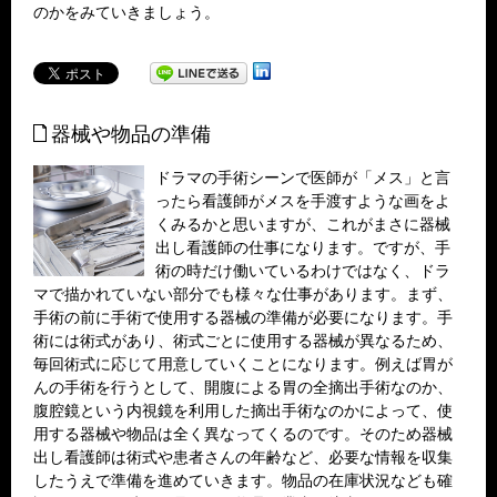
のかをみていきましょう。
器械や物品の準備
ドラマの手術シーンで医師が「メス」と言
ったら看護師がメスを手渡すような画をよ
くみるかと思いますが、これがまさに器械
出し看護師の仕事になります。ですが、手
術の時だけ働いているわけではなく、ドラ
マで描かれていない部分でも様々な仕事があります。まず、
手術の前に手術で使用する器械の準備が必要になります。手
術には術式があり、術式ごとに使用する器械が異なるため、
毎回術式に応じて用意していくことになります。例えば胃が
んの手術を行うとして、開腹による胃の全摘出手術なのか、
腹腔鏡という内視鏡を利用した摘出手術なのかによって、使
用する器械や物品は全く異なってくるのです。そのため器械
出し看護師は術式や患者さんの年齢など、必要な情報を収集
したうえで準備を進めていきます。物品の在庫状況なども確